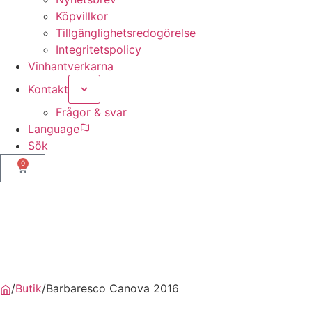
Köpvillkor
Tillgänglighetsredogörelse
Integritetspolicy
Vinhantverkarna
Kontakt
Frågor & svar
Language
Sök
0
Nödvändiga
Dessa kakor
går inte att
välja bort. De
behövs för
/
Butik
/
Barbaresco Canova 2016
att hemsidan
över huvud