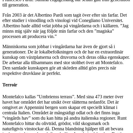
till generation.
Från 2003 är det Albertino Pardi som tagit över efter sin farfar. Det
efter studier i vinodling och vinologi vid Conegliano Universitet.
Albertino hade alltid velat jobba på vingårdarna och i källaren. ”Jag
minns mig själv när jag följde min farfar och den ”magiska”
processen att producera vin.”
Människorna som jobbar i vingårdarna har även de gjort så i
generationer. De är lokalbefolkningen och de har en extraordinär
kunskap om växtplatserna och druvorna och deras olika egenskaper.
De arbetar alla tillsammans med stor stolthet över att Montefalco.
Den samlade kunskapen gör att skörden alltid görs precis när
respektive druvklase är perfekt.
Terroir
Montefalco kallas ”Umbrienss terrass”. Med sina 473 meter över
havet har området det har utsikt över slätterna nedanför. Det är
omgivet av Appennini bergen som skapar ett speciellt klimat i
centrala Italien. Området är mångsidigt odlat och det finns inga
”vingårds hav” som du kan hitta på andra italienska regioner. Runt
Montefalco hittar du olivträd, grödor, vild skogsmark och
naturligtvis vinstockar då. Denna blandning hjälper till att bevara