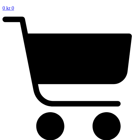
0
kr
0