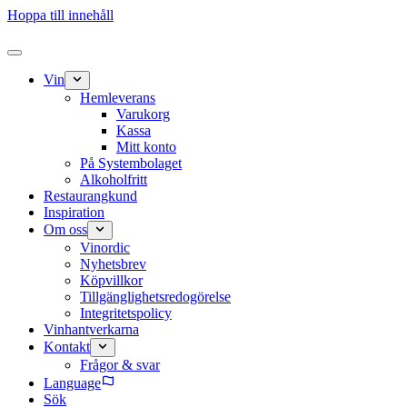
Hoppa till innehåll
Vin
Hemleverans
Varukorg
Kassa
Mitt konto
På Systembolaget
Alkoholfritt
Restaurangkund
Inspiration
Om oss
Vinordic
Nyhetsbrev
Köpvillkor
Tillgänglighetsredogörelse
Integritetspolicy
Vinhantverkarna
Kontakt
Frågor & svar
Language
Sök