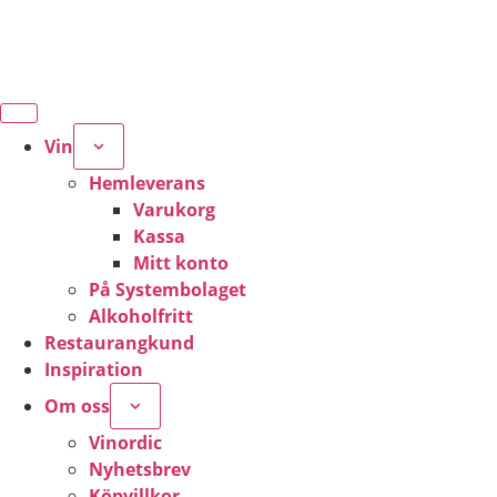
Vin
Hemleverans
Varukorg
Kassa
Mitt konto
På Systembolaget
Alkoholfritt
Restaurangkund
Inspiration
Om oss
Vinordic
Nyhetsbrev
Köpvillkor