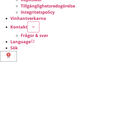
Tillgänglighetsredogörelse
Integritetspolicy
Vinhantverkarna
Kontakt
Frågor & svar
Language
Sök
0
Nödvändiga
Dessa kakor
går inte att
välja bort. De
behövs för att
hemsidan