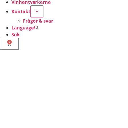
Vinhantverkarna
Kontakt
Frågor & svar
Language
Sök
0
Nödvändiga
Dessa kakor
går inte att
välja bort. De
behövs för att
hemsidan