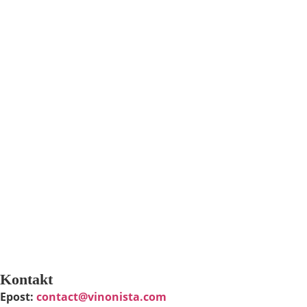
För att vår
hemsida ska
prestera så
bra som
möjligt under
ditt besök.
Om du nekar
de här
kakorna
kommer viss
funktionalitet
att försvinna
från
hemsidan.
Marknadsföring
Genom att dela med
dig av dina intressen
Kontakt
och ditt beteende
Epost:
contact@vinonista.com
när du surfar ökar