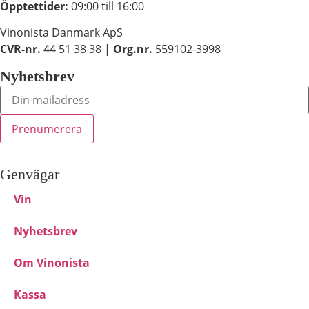
Öpptettider:
09:00 till 16:00
du chansen att få se
personligt anpassat
Vinonista Danmark ApS
innehåll och
CVR-nr.
44 51 38 38 |
Org.nr.
559102-3998
erbjudanden.
Nyhetsbrev
Genvägar
Vin
Nyhetsbrev
Om Vinonista
Kassa