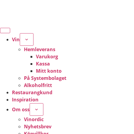
Vin
Hemleverans
Varukorg
Kassa
Mitt konto
På Systembolaget
Alkoholfritt
Restaurangkund
Inspiration
Om oss
Vinordic
Nyhetsbrev
Köpvillkor