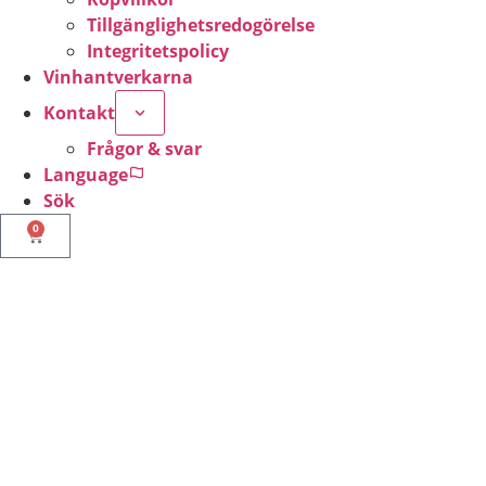
Tillgänglighetsredogörelse
Integritetspolicy
Vinhantverkarna
Kontakt
Frågor & svar
Language
Sök
0
Nödvändiga
Dessa kakor
går inte att
välja bort. De
behövs för att
hemsidan