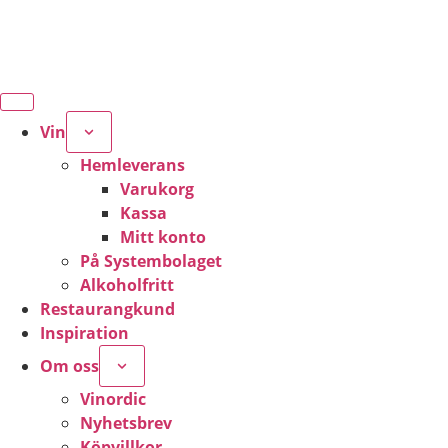
Vin
Hemleverans
Varukorg
Kassa
Mitt konto
På Systembolaget
Alkoholfritt
Restaurangkund
Inspiration
Om oss
Vinordic
Nyhetsbrev
Köpvillkor