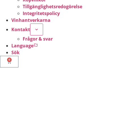
Tillgänglighetsredogörelse
Integritetspolicy
Vinhantverkarna
Kontakt
Frågor & svar
Language
Sök
0
Nödvändiga
Dessa kakor
går inte att
välja bort. De
behövs för att
hemsidan